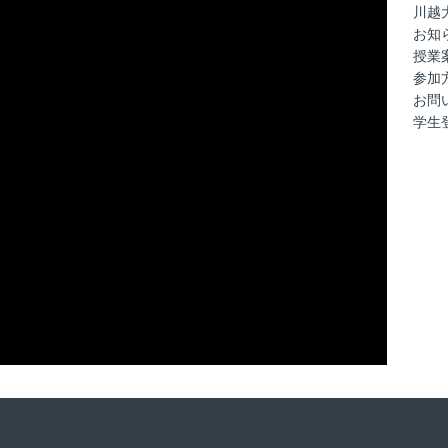
川越
お知
授業
参加
お問
学生