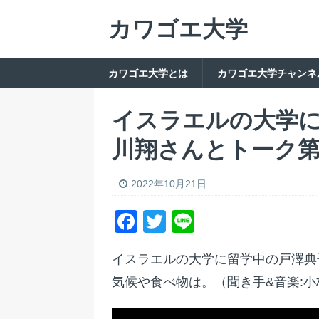
カワゴエ大学
カワゴエ大学とは
カワゴエ大学チャンネ
イスラエルの大学
川翔さんとトーク第
2022年10月21日
F
T
Li
a
w
n
イスラエルの大学に留学中の戸澤典
c
itt
e
気候や食べ物は。（聞き手&音楽:小
e
er
b