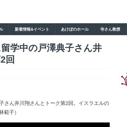
ル
新着情報&イベント
あけぼのホール
寺さん教授
に留学中の戸澤典子さん井
2回
子さん井川翔さんとトーク第2回。イスラエルの
林範子）