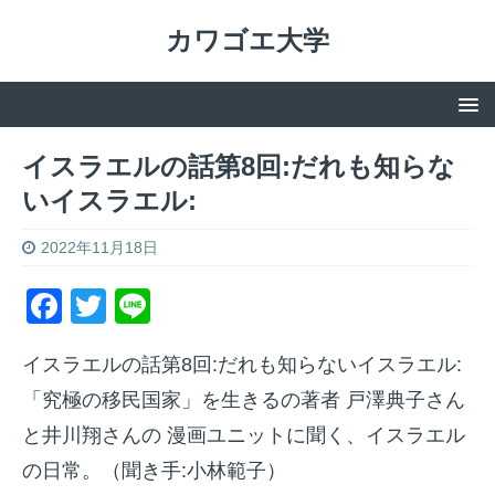
カワゴエ大学
イスラエルの話第8回:だれも知らな
いイスラエル:
2022年11月18日
F
T
Li
a
w
n
イスラエルの話第8回:だれも知らないイスラエル:
c
itt
e
「究極の移民国家」を生きるの著者 戸澤典子さん
e
er
と井川翔さんの 漫画ユニットに聞く、イスラエル
b
の日常。（聞き手:小林範子）
o