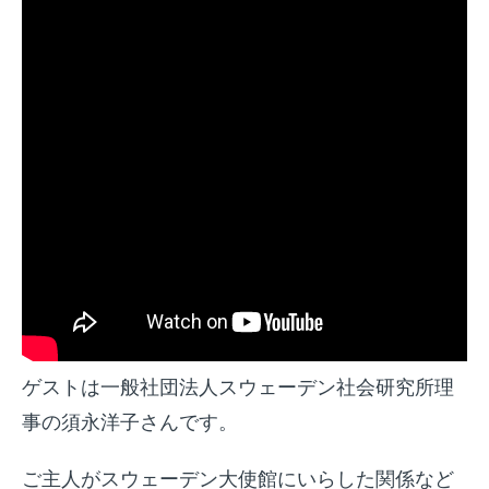
o
k
ゲストは一般社団法人スウェーデン社会研究所理
事の須永洋子さんです。
ご主人がスウェーデン大使館にいらした関係など