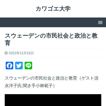
カワゴエ大学
スウェーデンの市民社会と政治と教
育
2022年12月16日
F
T
Li
a
w
n
スウェーデンの市民社会と政治と教育（ゲスト須
c
itt
e
永洋子氏:聞き手小林範子）
e
er
b
o