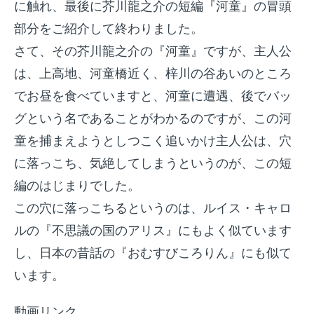
に触れ、最後に芥川龍之介の短編『河童』の冒頭
o
部分をご紹介して終わりました。
o
さて、その芥川龍之介の『河童』ですが、主人公
k
は、上高地、河童橋近く、梓川の谷あいのところ
でお昼を食べていますと、河童に遭遇、後でバッ
グという名であることがわかるのですが、この河
童を捕まえようとしつこく追いかけ主人公は、穴
に落っこち、気絶してしまうというのが、この短
編のはじまりでした。
この穴に落っこちるというのは、ルイス・キャロ
ルの『不思議の国のアリス』にもよく似ています
し、日本の昔話の『おむすびころりん』にも似て
います。
動画リンク