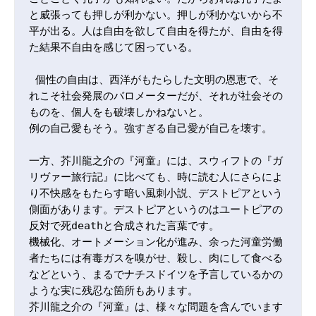
と威張っても押しが利かない。押しが利かないから不
平が出る。人は自由を欲して自由を得たが、自由を得
た結果不自由を感じて困っている。 

 個性の自由は、西洋がもたらした文明の恩恵で、そ
れこそ社会発展のバロメーターだが、それが社会その
ものを、個人をも破壊しかねないと。

例の自己愛もそう。強すぎる自己愛が自己を壊す。

一方、芥川龍之介の『河童』には、スウィフトの『ガ
リヴァー旅行記』に比べても、時に読む人にさらによ
り不快感をもたらす暗い風刺小説、デストピアという
側面があります。デストピアというのはユートピアの
反対で死deathと合成された言葉です。

機械化、オートメーション化が進み、余った河童労働
者たちには有毒ガスを嗅がせ、殺し、肉にして食べる
などという、まるでナチスドイツを予言しているかの
ような実に残忍な箇所もあります。

芥川龍之介の『河童』は、様々な問題を含んでいます