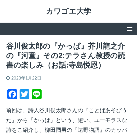
カワゴエ大学
谷川俊太郎の『かっぱ』芥川龍之介
の『河童』その2:テラさん教授の読
書の楽しみ（お話:寺島悦恩）
2023年1月22日
F
T
Li
a
w
n
前回は、詩人谷川俊太郎さんの『ことばあそびう
c
itt
e
た』から「かっぱ」という、短い、ユーモラスな
e
er
詩をご紹介し、柳田國男の『遠野物語』のカッパ
b