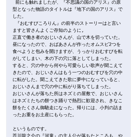
 前にも触れましたが、『不思議の国のアリス』の原
型となった物語のタイトルは『地下の国のアリス』で
した。

 『おむすびころりん』の前半のストーリーはと言い
ますと皆さんよくご存知のように,

正直で働き者のおじいさんが、山で木を切っていた。

昼になったので、おばあさんが作ったオムスビ2つを
食べようと包みを開けますが、うっかりおむすびを転
がしてしまい、木の下の穴に落としてしまった。     

すると、穴の中から何やら可愛らしい歌声が聞こえて
きたので、おじいさんはもう一つのおむすびを穴の中
に転がした。聞こえてきた歌に夢中になっていると、
おじいさんまで穴の中に転がり落ちてしまった。  

おじいさんが落ちた所はネズミの屋敷で、おじいさん
はネズミたちの餅つき踊りで熱烈に歓迎され、きなこ
餅をたくさん御馳走になった。帰りには、小判の詰ま
ったお重をお土産にもらった。

というものです。

芥川龍之介の『河童』の主人公が落ちたところも、や