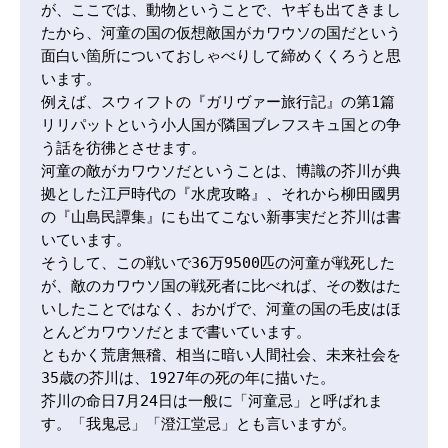
が、ここでは、動物ということで、ヤギも出てきまし
たから、河童の国の仮想敵国がカワウソの国だという
面白い箇所についておしゃべりして締めくくろうと思
います。

例えば、スウィフトの『ガリヴァー旅行記』の第1篇
リリパットという小人国が隣国ブレフスキュ国との争
う話を彷彿とさせます。

河童の敵がカワウソだということは、博識の芥川が典
拠とした江戸時代の『水虎攻略』、それから柳田國男
の『山島民譚集』にも出てこない新事実だと芥川は書
いています。

そうして、この戦いで36万9500匹の河童が戦死した
が、敵のカワウソ国の戦死者に比べれば、その数はた
いしたことではなく、おかげで、河童の国の毛皮はほ
とんどカワウソだとまで書いています。

ともかく荒唐無稽、相当に暗い人間社会、未来社会を
35歳の芥川は、1927年の死の年に描いた。

芥川の命日7月24日は一般に「河童忌」と呼ばれま
す。「我鬼忌」「澄江堂忌」とも言いますが。
