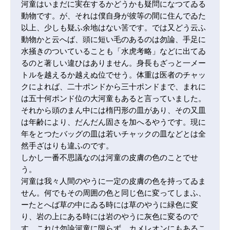
河童はいまだに実在するかどうかも疑問になつてゐる
動物です。が、それは僕自身が彼等の間に住んでゐた
以上、少しも疑ふ余地はない筈です。では又どう云ふ
動物かと云へば、頭に短い毛のあるのは勿論、手足に
水掻きのついていることも「水虎考略」などに出てゐ
るのと著しい違ひはありません。身長もざっと一メー
トルを越えるか越えぬ位でせう。体重は医者のチャッ
クによれば、二十ポンドから三十ポンドまで、まれに
は五十何ポンド位の大河童もあると言っていました。

それから頭のまん中には楕円形の皿があり、その又皿
は年齢により、だんだん固さを加へるやうです。現に
年をとつたバッグの皿は若いチャックの皿などとは全
然手ざはりも違ふのです。

しかし一番不思議なのは河童の皮膚の色のことでせ
う。

河童は我々人間のやうに一定の皮膚の色を持ってゐま
せん。何でもその周囲の色と同じ色に変ってしまふ、
ーたとへば草の中にゐる時には草のやうに緑色に変
り、岩の上にある時には岩のやうに灰色に変るので
す。これは勿論河童に限らず、カメレオンにもあるこ