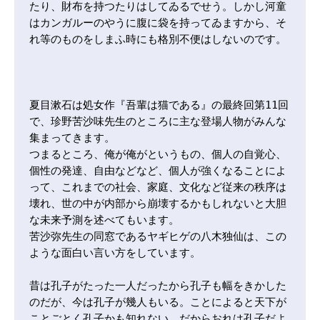
たり、財布を持つたりはしてゐるでせう。しかし河童
はカンガルーのやうに腹に袋を持ってゐますから、そ
れ等のものをしまふ時にも格別不便はしないのです。

夏目漱石は処女作『吾輩は猫である』の最終回第11回
で、珍野苦沙味先生のところに主な登場人物がみんな
集まってきます。

つまるところ、俺が俺がというもの、個人の自覚心、
個性の発達、自由などなど、個人が強くなることによ
って、これまでの社会、家庭、文化など従来の秩序は
壊れ、世の中が内部から崩壊するかもしれないと大胆
な未来予測を述べてもいます。

苦沙弥先生の同窓であるヤギヒゲの八木独仙は、この
ような面白い言い方をしています。

昔は孔子がたった一人だったから孔子も幅をきかした
のだが、今は孔子が幾人もいる。ことによると天下が
ことごとく孔子かも知れない。だからおれは孔子だよ