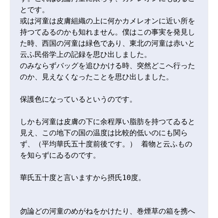
とです。

或は河童は皮膚組織の上に何かカメレオンに近い所を
持つてゐるのかも知れません。僕はこの事実を発見し
た時、西国の河童は緑色であり、東北の河童は赤いと
云ふ民俗学上の記録を思ひ出しました。

のみならずバッグを追ひかける時、突然どこへ行った
のか、見えなくなったことを思ひ出しました。

保護色になっているというのです。

しかも河童は皮膚の下に余程厚い脂肪を持つてゐると
見え、この地下の国の温度は比較的低いのにも関ら
ず、（平均華氏五十度前後です。） 着物と云ふもの
を知らずにゐるのです。

華氏五十度と言いますから摂氏10度。

勿論どの河童のめがねをかけたり、巻煙草の箱を携へ